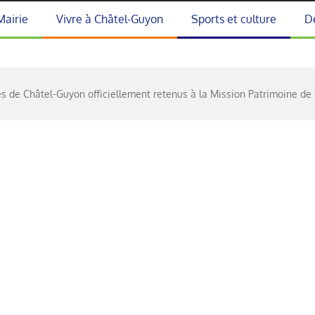
Mairie
Vivre à Châtel-Guyon
Sports et culture
D
 de Châtel-Guyon officiellement retenus à la Mission Patrimoine de