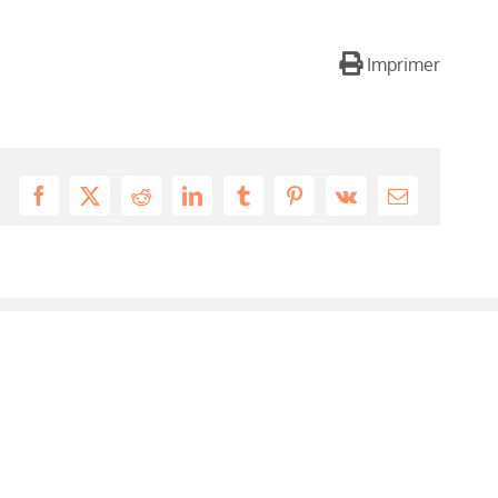
Imprimer
Facebook
X
Reddit
LinkedIn
Tumblr
Pinterest
Vk
Email