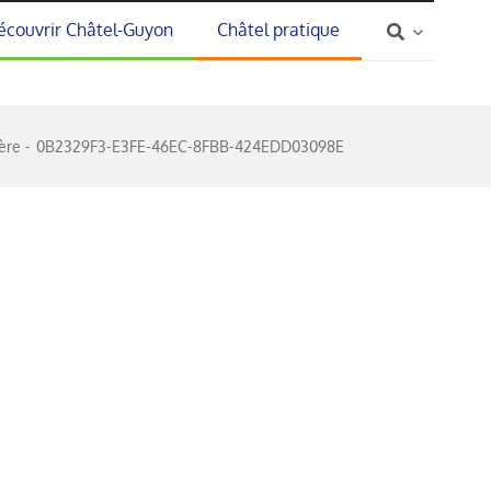
écouvrir Châtel-Guyon
Châtel pratique
ère
0B2329F3-E3FE-46EC-8FBB-424EDD03098E