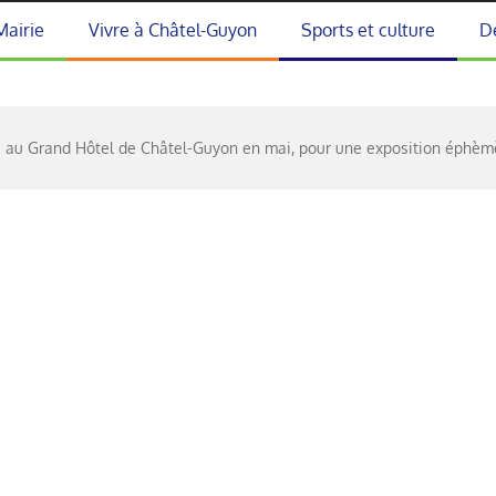
Mairie
Vivre à Châtel-Guyon
Sports et culture
D
is au Grand Hôtel de Châtel-Guyon en mai, pour une exposition éphèm