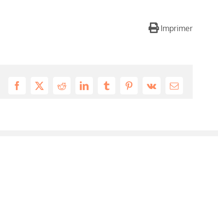
Imprimer
Facebook
X
Reddit
LinkedIn
Tumblr
Pinterest
Vk
Email