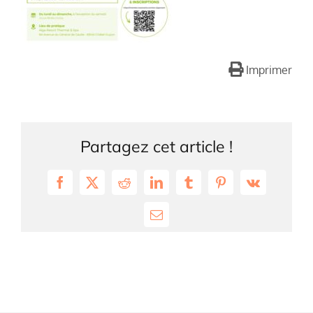
Imprimer
Partagez cet article !
Facebook
X
Reddit
LinkedIn
Tumblr
Pinterest
Vk
Email