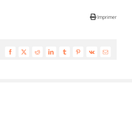
Imprimer
Facebook
X
Reddit
LinkedIn
Tumblr
Pinterest
Vk
Email