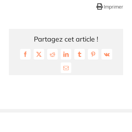
Imprimer
Partagez cet article !
Facebook
X
Reddit
LinkedIn
Tumblr
Pinterest
Vk
Email