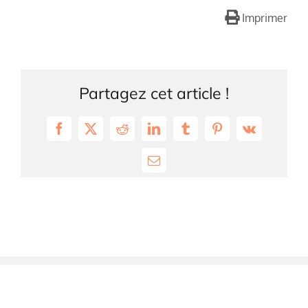
Imprimer
Partagez cet article !
Facebook
X
Reddit
LinkedIn
Tumblr
Pinterest
Vk
Email