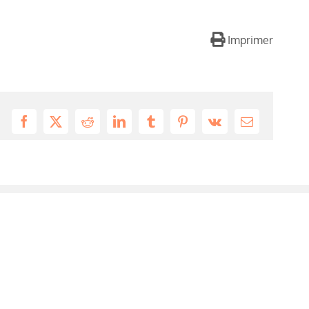
Imprimer
Facebook
X
Reddit
LinkedIn
Tumblr
Pinterest
Vk
Email