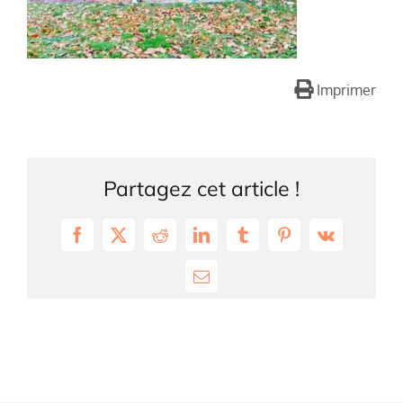
Imprimer
Partagez cet article !
Facebook
X
Reddit
LinkedIn
Tumblr
Pinterest
Vk
Email