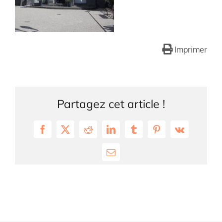
Imprimer
Partagez cet article !
Facebook
X
Reddit
LinkedIn
Tumblr
Pinterest
Vk
Email