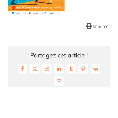
Imprimer
Partagez cet article !
Facebook
X
Reddit
LinkedIn
Tumblr
Pinterest
Vk
Email