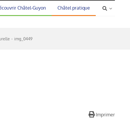
écouvrir Châtel-Guyon
Châtel pratique
urelle
img_0449
Imprimer