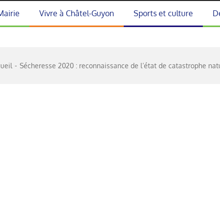
Mairie
Vivre à Châtel-Guyon
Sports et culture
D
ueil
Sécheresse 2020 : reconnaissance de l’état de catastrophe nat