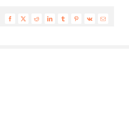
Facebook
X
Reddit
LinkedIn
Tumblr
Pinterest
Vk
Email