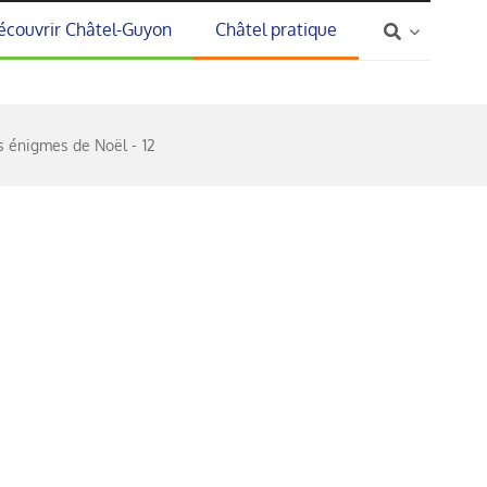
écouvrir Châtel-Guyon
Châtel pratique
es énigmes de Noël
12