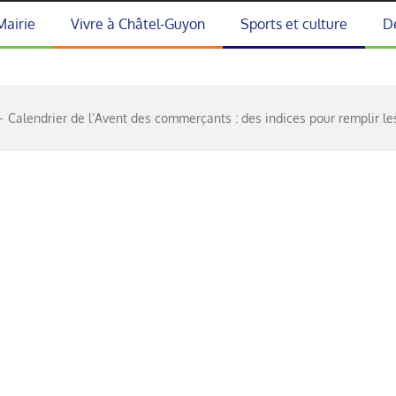
Mairie
Vivre à Châtel-Guyon
Sports et culture
D
Calendrier de l’Avent des commerçants : des indices pour remplir l