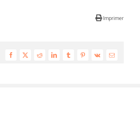
Imprimer
Facebook
X
Reddit
LinkedIn
Tumblr
Pinterest
Vk
Email