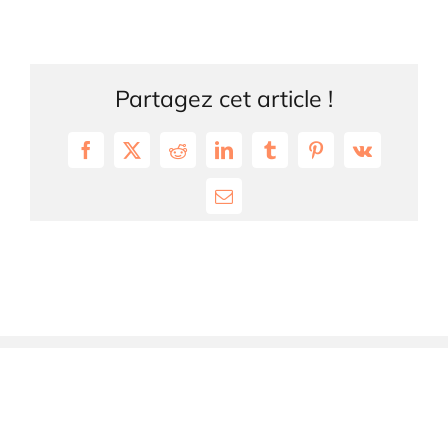
Partagez cet article !
Facebook
X
Reddit
LinkedIn
Tumblr
Pinterest
Vk
Email