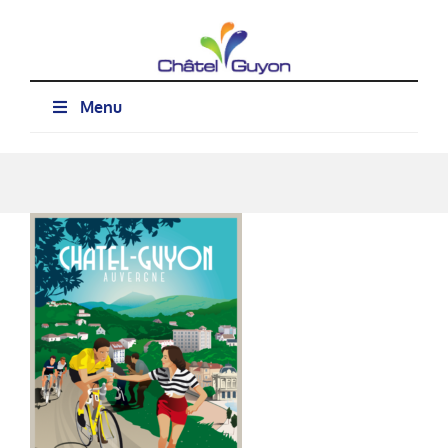
Passer
au
contenu
Menu