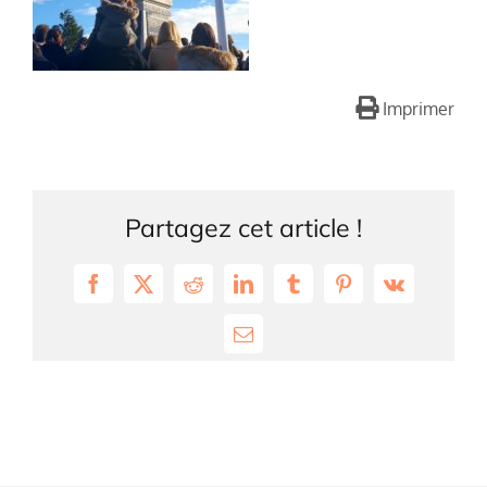
Imprimer
Partagez cet article !
Facebook
X
Reddit
LinkedIn
Tumblr
Pinterest
Vk
Email